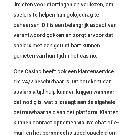
limieten voor stortingen en verliezen, om
spelers te helpen hun gokgedrag te
beheersen. Dit is een belangrijk aspect van
verantwoord gokken en zorgt ervoor dat
spelers met een gerust hart kunnen
genieten van hun tijd in het casino.
One Casino heeft ook een klantenservice
die 24/7 beschikbaar is. Dit betekent dat
spelers altijd hulp kunnen krijgen wanneer
dat nodig is, wat bijdraagt aan de algehele
betrouwbaarheid van het platform. Klanten
kunnen contact opnemen via live chat of e-
mail, en het personeel is goed opgeleid om