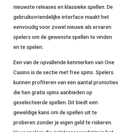
nieuwste releases en klassieke spellen. De
gebruiksvriendelijke interface maakt het
eenvoudig voor zowel nieuwe als ervaren
spelers om de gewenste spellen te vinden
en te spelen.
Een van de opvallende kenmerken van One
Casino is de sectie met free spins. Spelers
kunnen profiteren van een aantal promoties
die hen gratis spins aanbieden op
geselecteerde spellen. Dit biedt een
geweldige kans om de spellen uit te
proberen zonder je eigen geld te riskeren.