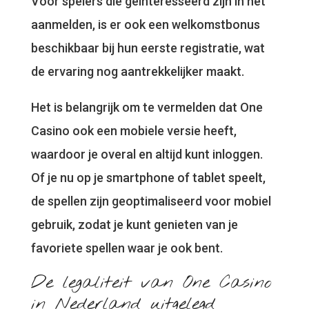
Voor spelers die geïnteresseerd zijn in het
aanmelden, is er ook een welkomstbonus
beschikbaar bij hun eerste registratie, wat
de ervaring nog aantrekkelijker maakt.
Het is belangrijk om te vermelden dat One
Casino ook een mobiele versie heeft,
waardoor je overal en altijd kunt inloggen.
Of je nu op je smartphone of tablet speelt,
de spellen zijn geoptimaliseerd voor mobiel
gebruik, zodat je kunt genieten van je
favoriete spellen waar je ook bent.
De legaliteit van One Casino
in Nederland uitgelegd